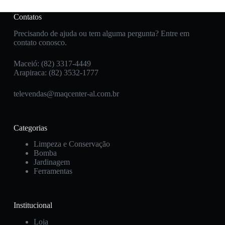
Contatos
Precisando de ajuda ou tem alguma pergunta? Entre em
contato conosco.
Maceió: (82) 3317-4449
Arapiraca: (82) 3532-1777
televendas@maqcenter-al.com.br
Categorias
Limpeza e Conservação
Bomba
Jardinagem
Ferramentas
Institucional
Loja