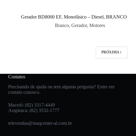
Gerador BD8000 EF, Monofásico – Diesel, BRANCO
Branco
,
Gerador
,
Motores
PRÓXIMA
Contatos
Precisando de ajuda ou tem alguma pergunta? Entre em
contato conosco.
Maceió: (82) 3317-4449
Arapiraca: (82) 3532-1777
televendas@maqcenter-al.com.br