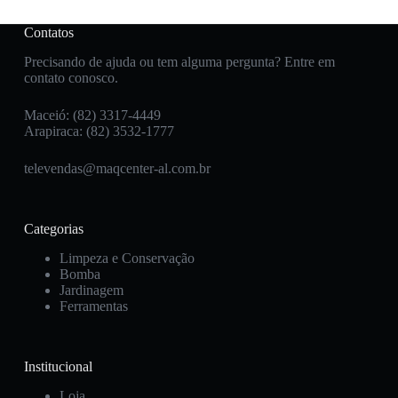
Contatos
Precisando de ajuda ou tem alguma pergunta? Entre em
contato conosco.
Maceió: (82) 3317-4449
Arapiraca: (82) 3532-1777
televendas@maqcenter-al.com.br
Categorias
Limpeza e Conservação
Bomba
Jardinagem
Ferramentas
Institucional
Loja