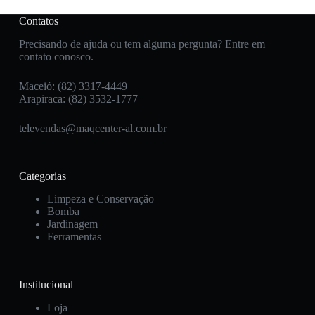
Contatos
Precisando de ajuda ou tem alguma pergunta? Entre em
contato conosco.
Maceió: (82) 3317-4449
Arapiraca: (82) 3532-1777
televendas@maqcenter-al.com.br
Categorias
Limpeza e Conservação
Bomba
Jardinagem
Ferramentas
Institucional
Loja