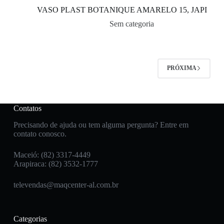
VASO PLAST BOTANIQUE AMARELO 15, JAPI
Sem categoria
PRÓXIMA
Contatos
Precisando de ajuda ou tem alguma pergunta? Entre em
contato conosco.
Maceió: (82) 3317-4449
Arapiraca: (82) 3532-1777
televendas@maqcenter-al.com.br
Categorias