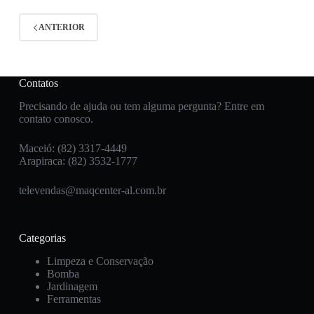
ANTERIOR
Contatos
Precisando de ajuda ou tem alguma pergunta? Entre em
contato conosco.
Maceió: (82) 3317-4449
Arapiraca: (82) 3532-1777
televendas@maqcenter-al.com.br
Categorias
Limpeza e Conservação
Bomba
Jardinagem
Ferramentas