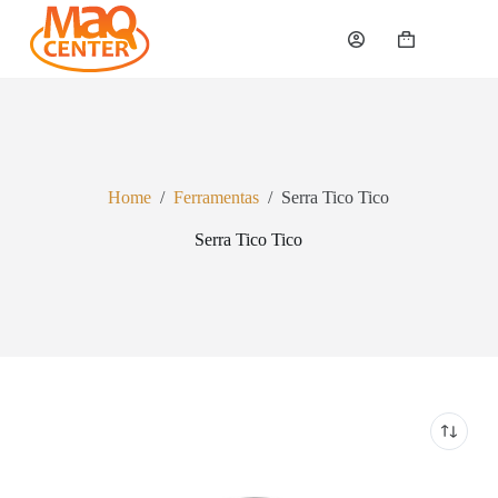
P
u
Carrinho
l
a
r
p
a
r
a
Home
/
Ferramentas
/
Serra Tico Tico
o
c
Serra Tico Tico
o
n
t
e
ú
d
o