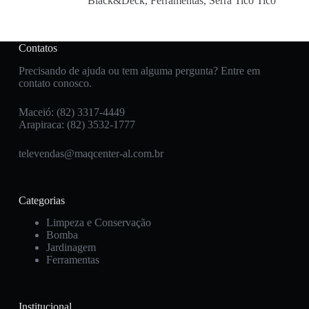
Black&Deck
,
Ferramentas
,
Serra Tico Tico
Contatos
Precisando de ajuda ou tem alguma pergunta? Entre em
contato conosco.
Maceió: (82) 3317-4449
Arapiraca: (82) 3532-1777
televendas@maqcenter-al.com.br
Categorias
Limpeza e Conservação
Bomba
Jardinagem
Ferramentas
Institucional