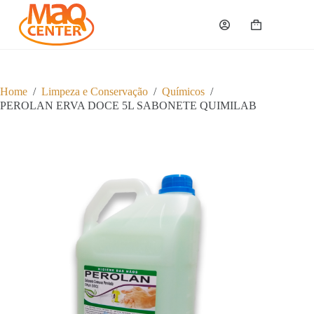
P
u
Carrinho
l
a
r
p
a
Home
/
Limpeza e Conservação
/
Químicos
/
r
PEROLAN ERVA DOCE 5L SABONETE QUIMILAB
a
o
c
o
n
t
e
ú
d
o