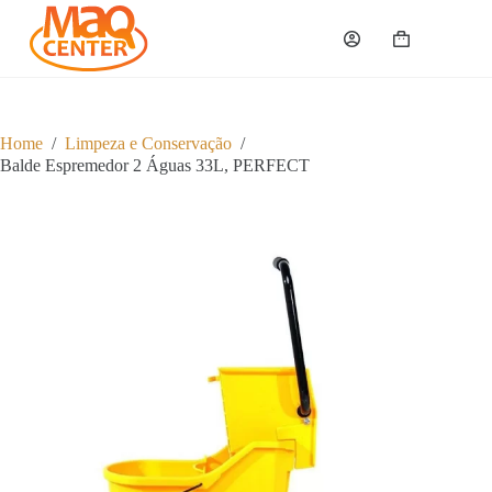
P
u
Carrinho
l
a
r
p
a
Home
/
Limpeza e Conservação
/
r
Balde Espremedor 2 Águas 33L, PERFECT
a
o
c
o
n
t
e
ú
d
o