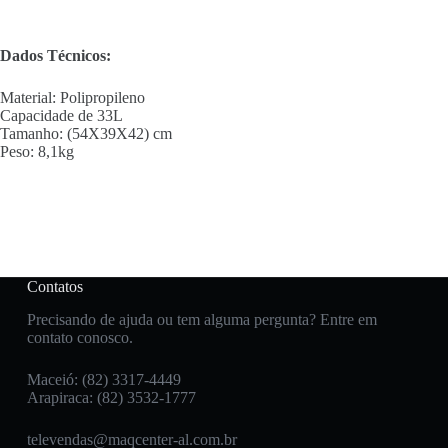
Dados Técnicos:
Material: Polipropileno
Capacidade de 33L
Tamanho: (54X39X42) cm
Peso: 8,1kg
Contatos
Precisando de ajuda ou tem alguma pergunta? Entre em
contato conosco.
Maceió: (82) 3317-4449
Arapiraca: (82) 3532-1777
televendas@maqcenter-al.com.br