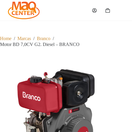
P
u
Carrinho
l
a
r
p
a
Home
/
Marcas
/
Branco
/
r
Motor BD 7,0CV G2. Diesel – BRANCO
a
o
c
o
n
t
e
ú
d
o