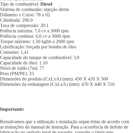
Tipo de combustível:
Diesel
Sistema de combustão: injeção direta
Diâmetro x Curso: 78 x 62
Cilindrada: 296.0
Taxa de compressão: 20:1
Potência máxima: 7,0 cv a 3600 rpm
Potência contínua: 6,0 cv a 3600 rpm
Torque máximo: 1,50 kgfm a 2000 rpm
Lubrificação: forçada por bomba de óleo
Consumo: 1,41
Capacidade do tanque de combustível: 3,0
Capacidade de óleo: 1.10
Nível de ruído (7m): 77
Peso (PM/PE): 33
Dimensões do produto (CxLxA) (mm): 450 X 420 X 500
Dimensões da embalagem (CxLxA) (mm): 470 X 440 X 510
Importante:
Ressalvamos que a utilização e instalação sejam feitas de acordo com
as instruções do manual de instrução. Para a ocorrência de defeito de
fabricação no período legal de garantia, consulte o fabricante.