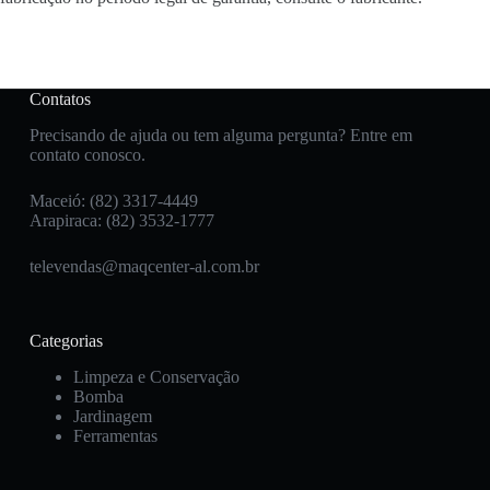
Contatos
Precisando de ajuda ou tem alguma pergunta? Entre em
contato conosco.
Maceió: (82) 3317-4449
Arapiraca: (82) 3532-1777
televendas@maqcenter-al.com.br
Categorias
Limpeza e Conservação
Bomba
Jardinagem
Ferramentas