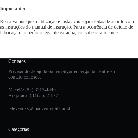
Importante:
Ressalvamos que a utilização e instalação sejam feitas de acordo com
as instruções do manual de instrução. Para a ocorrência de defeito de
fabricação no período legal de garantia, consulte o fabricante.
Contatos
Precisando de ajuda ou tem alguma pergunta? Entre em
contato conosco.
Maceió: (82) 3317-4449
Arapiraca: (82) 3532-1777
televendas@maqcenter-al.com.br
Categorias