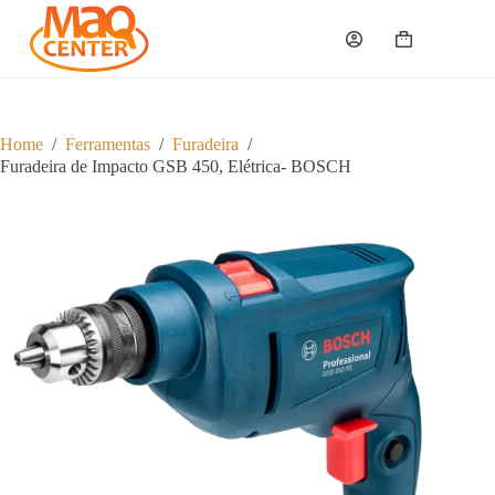
P
u
Carrinho
l
a
r
p
a
Home
/
Ferramentas
/
Furadeira
/
r
Furadeira de Impacto GSB 450, Elétrica- BOSCH
a
o
c
o
n
t
e
ú
d
o