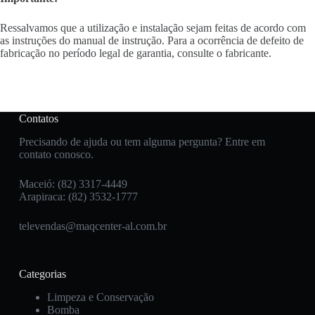
Ressalvamos que a utilização e instalação sejam feitas de acordo com
as instruções do manual de instrução. Para a ocorrência de defeito de
fabricação no período legal de garantia, consulte o fabricante.
Contatos
Precisando de ajuda ou tem alguma pergunta? Entre em
contato conosco.
Maceió: (82) 3317-4449
Arapiraca: (82) 3532-1777
televendas@maqcenter-al.com.br
Categorias
Limpeza e Conservação
Bomba