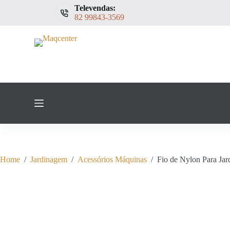
Televendas:
P
82 99843-3569
u
l
a
r
p
a
r
a
o
c
o
n
t
e
ú
d
Home
/
Jardinagem
/
Acessórios Máquinas
/
Fio de Nylon Para 
o