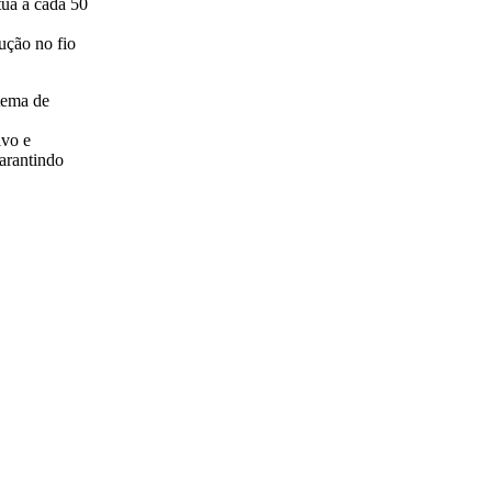
tua a cada 50
ução no fio
tema de
ivo e
garantindo