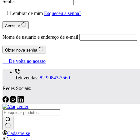
Senha
Lembrar de mim
Esqueceu a senha?
Acessar
Nome de usuário e endereço de e-mail
Obter nova senha
← De volta ao acesso
Televendas:
82 99843-3569
Redes Sociais:
Sem
Cadastre-se
resultados