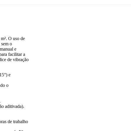
 m². O uso de
, sem o
 manual e
ara facilitar a
dice de vibração
15°) e
ndo o
.
o aditivada).
ras de trabalho