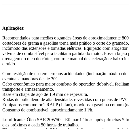
Aplicações:
Recomendados para médias e grandes áreas de aproximadamente 800
cortadores de grama a gasolina torna mais prático o corte do gramado
incômodo das extensões e tomadas elétricas. Equipado com afogador
válvula de combustível para facilitar a partida do motor. Possui bujão p
drenagem do óleo do cárter, controle manual de aceleração e baixo ín
e ruído.
Com restrição de uso em terrenos acidentados (inclinação máxima de 
eventuais manobras de até 30°.
Cabo ergonômico para maior conforto do operador, dobrável, facilita
transporte e armazenamento.
Base em chapa de aço de 1,9 mm de espessura.
Rodas de polietileno de alta densidade, revestidas com pneus de PVC
Equipados com motor TRAPP (Lifan), movidos a gasolina comum (nã
Consumo de combustível: aproximadamente 1 l/h.
Lubrificante: Óleo SAE 20W50 – Efetuar 1° troca após primeiras 5 ho
e as próximas a cada 50 horas de trabalho.