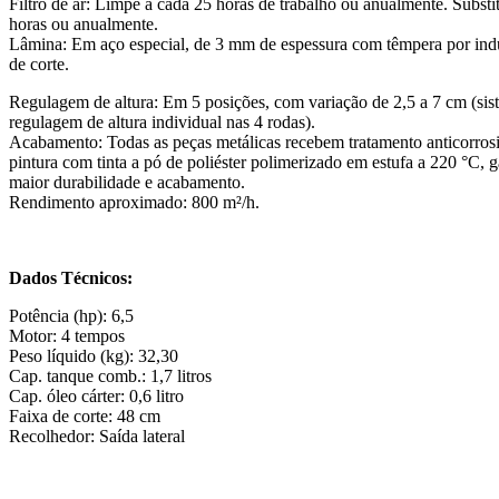
Filtro de ar: Limpe a cada 25 horas de trabalho ou anualmente. Substi
horas ou anualmente.
Lâmina: Em aço especial, de 3 mm de espessura com têmpera por ind
de corte.
Regulagem de altura: Em 5 posições, com variação de 2,5 a 7 cm (sis
regulagem de altura individual nas 4 rodas).
Acabamento: Todas as peças metálicas recebem tratamento anticorros
pintura com tinta a pó de poliéster polimerizado em estufa a 220 °C, 
maior durabilidade e acabamento.
Rendimento aproximado: 800 m²/h.
Dados Técnicos:
Potência (hp): 6,5
Motor: 4 tempos
Peso líquido (kg): 32,30
Cap. tanque comb.: 1,7 litros
Cap. óleo cárter: 0,6 litro
Faixa de corte: 48 cm
Recolhedor: Saída lateral