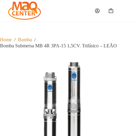
P
u
Carrinho
l
a
r
p
a
Home
/
Bomba
/
r
Bomba Submersa MB 4R 3PA-15 1,5CV. Trifásico – LEÃO
a
o
c
o
n
t
e
ú
d
o