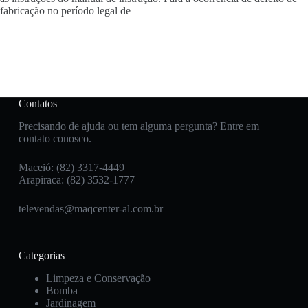
fabricação no período legal de
Contatos
Precisando de ajuda ou tem alguma pergunta? Entre em
contato conosco.
Maceió: (82) 3317-4449
Arapiraca: (82) 3532-1777
televendas@maqcenter-al.com.br
Categorias
Limpeza e Conservação
Bomba
Jardinagem