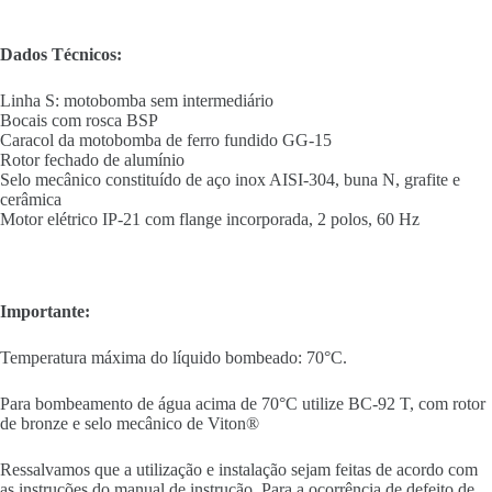
Dados Técnicos:
Linha S: motobomba sem intermediário
Bocais com rosca BSP
Caracol da motobomba de ferro fundido GG-15
Rotor fechado de alumínio
Selo mecânico constituído de aço inox AISI-304, buna N, grafite e
cerâmica
Motor elétrico IP-21 com flange incorporada, 2 polos, 60 Hz
Importante:
Temperatura máxima do líquido bombeado: 70°C.
Para bombeamento de água acima de 70°C utilize BC-92 T, com rotor
de bronze e selo mecânico de Viton®
Ressalvamos que a utilização e instalação sejam feitas de acordo com
as instruções do manual de instrução. Para a ocorrência de defeito de