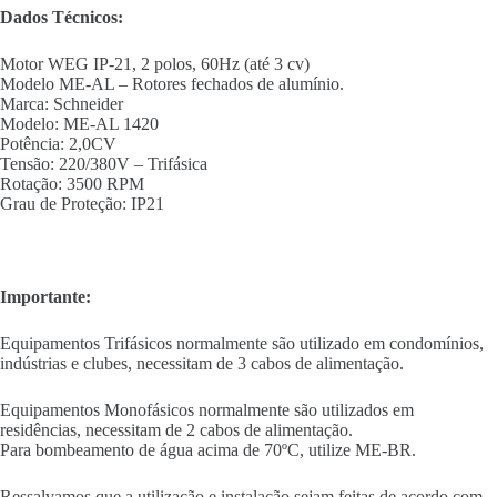
Dados Técnicos:
Motor WEG IP-21, 2 polos, 60Hz (até 3 cv)
Modelo ME-AL – Rotores fechados de alumínio.
Marca: Schneider
Modelo: ME-AL 1420
Potência: 2,0CV
Tensão: 220/380V – Trifásica
Rotação: 3500 RPM
Grau de Proteção: IP21
Importante:
Equipamentos Trifásicos normalmente são utilizado em condomínios,
indústrias e clubes, necessitam de 3 cabos de alimentação.
Equipamentos Monofásicos normalmente são utilizados em
residências, necessitam de 2 cabos de alimentação.
Para bombeamento de água acima de 70ºC, utilize ME-BR.
Ressalvamos que a utilização e instalação sejam feitas de acordo com