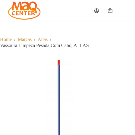
P
u
Carrinho
l
a
r
p
a
Home
/
Marcas
/
Atlas
/
r
Vassoura Limpeza Pesada Com Cabo, ATLAS
a
o
c
o
n
t
e
ú
d
o