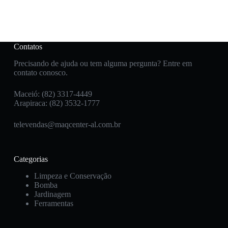
Contatos
Precisando de ajuda ou tem alguma pergunta? Entre em
contato conosco.
Maceió: (82) 3317-4449
Arapiraca: (82) 3532-1777
televendas@maqcenter-al.com.br
Categorias
Limpeza e Conservação
Bomba
Jardinagem
Ferramentas