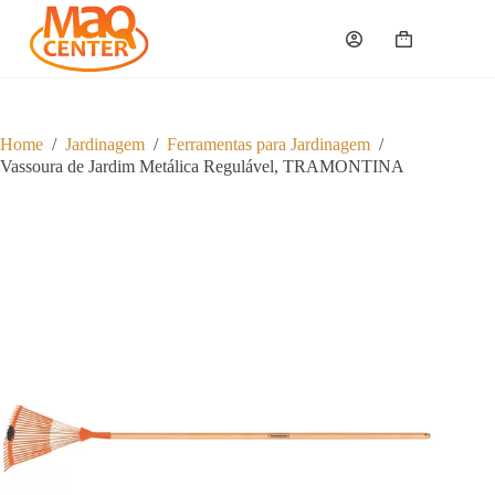
P
u
Carrinho
l
a
r
p
a
Home
/
Jardinagem
/
Ferramentas para Jardinagem
/
r
Vassoura de Jardim Metálica Regulável, TRAMONTINA
a
o
c
o
n
t
e
ú
d
o