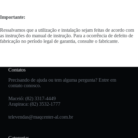
Importante:
Ressalvamos que a utilização e instalação sejam feitas de acordo com
as instruções do manual de instrução. Para a ocorrência de defeito de
fabricação no período legal de garantia, consulte o fabricante.
Contatos
Precisando de ajuda ou tem alguma pergunta? Entre em
contato conosco.
Maceió: (82) 3317-4449
Arapiraca: (82) 3532-1777
televendas@maqcenter-al.com.br
Categorias