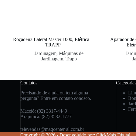
Roçadeira Lateral Master 1000, Elétrica –
Aparador de
TRAPP
Elét
Jardinagem
,
Máquinas de
Jard
Jardinagem
,
Trapp
J
Contatos
Categoria
Precisando de ajuda ou tem alguma
Lim
pergunta? Entre em contato conosco.
Bo
Jar
Fer
Maceió: (82) 3317-4449
Arapiraca: (82) 3532-1777
televendas@maqcenter-al.com.br
Copyright © 2026 - Desenvolvido por:
ClickMais Digital