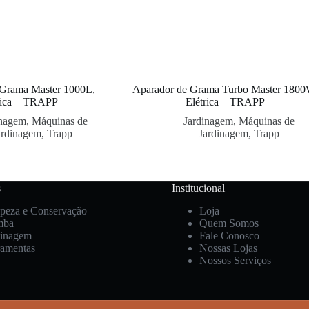
 Grama Master 1000L,
Aparador de Grama Turbo Master 1800
rica – TRAPP
Elétrica – TRAPP
inagem
,
Máquinas de
Jardinagem
,
Máquinas de
ardinagem
,
Trapp
Jardinagem
,
Trapp
s
Institucional
peza e Conservação
Loja
mba
Quem Somos
dinagem
Fale Conosco
ramentas
Nossas Lojas
Nossos Serviços