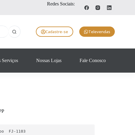
Redes Sociais:
Cadastre-se
Televendas
 Serviços
Nossas Lojas
Fale Conosco
PP
bo  FJ-1103