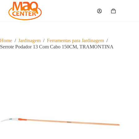
P
u
Carrinho
l
a
r
p
a
Home
/
Jardinagem
/
Ferramentas para Jardinagem
/
r
Serrote Podador 13 Com Cabo 150CM, TRAMONTINA
a
o
c
o
n
t
e
ú
d
o