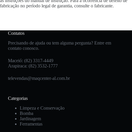
as instruções do manual de instrução. Para a ocorrência de defeito de
fabricação no período legal de garantia, consulte o fabricante.
Contatos
Precisando de ajuda ou tem alguma pergunta? Entre em
contato conosco.
Maceió: (82) 3317-4449
Arapiraca: (82) 3532-1777
televendas@maqcenter-al.com.br
Categorias
Limpeza e Conservação
Bomba
Jardinagem
Ferramentas