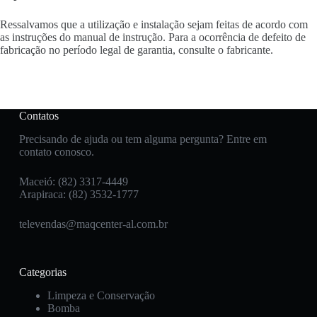
Ressalvamos que a utilização e instalação sejam feitas de acordo com
as instruções do manual de instrução. Para a ocorrência de defeito de
fabricação no período legal de garantia, consulte o fabricante.
Contatos
Precisando de ajuda ou tem alguma pergunta? Entre em
contato conosco.
Maceió: (82) 3317-4449
Arapiraca: (82) 3532-1777
televendas@maqcenter-al.com.br
Categorias
Limpeza e Conservação
Bomba