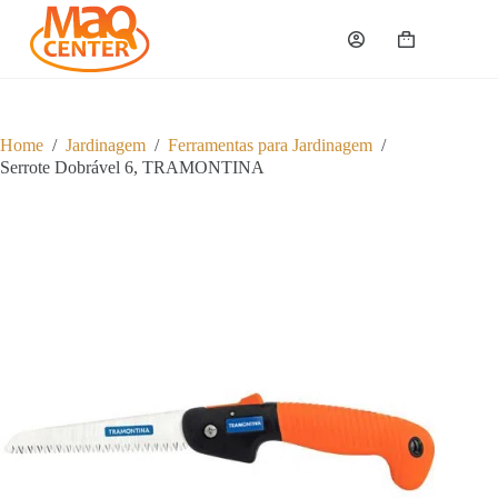
P
u
Carrinho
l
a
r
p
a
Home
/
Jardinagem
/
Ferramentas para Jardinagem
/
r
Serrote Dobrável 6, TRAMONTINA
a
o
c
o
n
t
e
ú
d
o