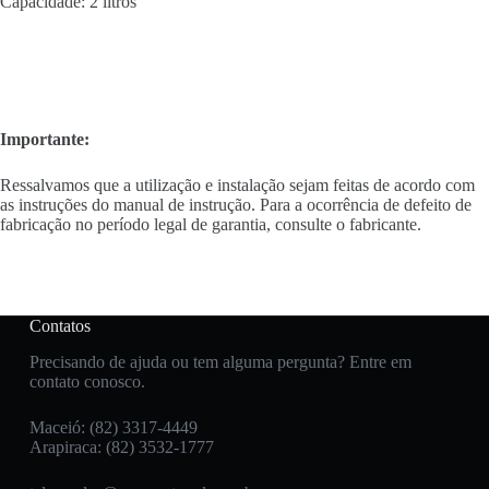
Capacidade: 2 litros
Importante:
Ressalvamos que a utilização e instalação sejam feitas de acordo com
as instruções do manual de instrução. Para a ocorrência de defeito de
fabricação no período legal de garantia, consulte o fabricante.
Contatos
Precisando de ajuda ou tem alguma pergunta? Entre em
contato conosco.
Maceió: (82) 3317-4449
Arapiraca: (82) 3532-1777