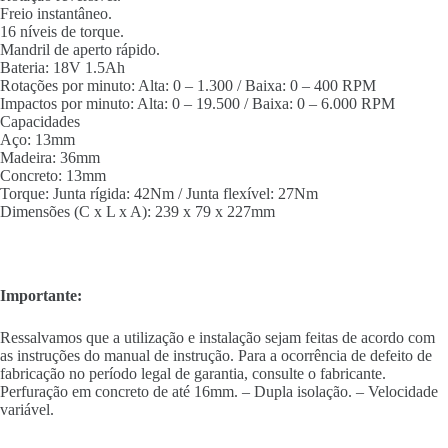
Freio instantâneo.
16 níveis de torque.
Mandril de aperto rápido.
Bateria: 18V 1.5Ah
Rotações por minuto: Alta: 0 – 1.300 / Baixa: 0 – 400 RPM
Impactos por minuto: Alta: 0 – 19.500 / Baixa: 0 – 6.000 RPM
Capacidades
Aço: 13mm
Madeira: 36mm
Concreto: 13mm
Torque: Junta rígida: 42Nm / Junta flexível: 27Nm
Dimensões (C x L x A): 239 x 79 x 227mm
Importante:
Ressalvamos que a utilização e instalação sejam feitas de acordo com
as instruções do manual de instrução. Para a ocorrência de defeito de
fabricação no período legal de garantia, consulte o fabricante.
Perfuração em concreto de até 16mm. – Dupla isolação. – Velocidade
variável.