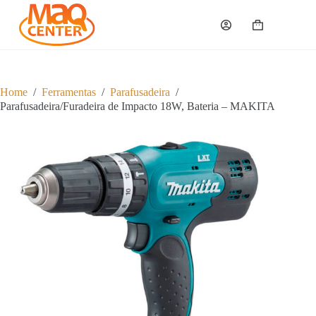
P
u
Carrinho
l
a
r
p
a
Home
/
Ferramentas
/
Parafusadeira
/
r
Parafusadeira/Furadeira de Impacto 18W, Bateria – MAKITA
a
o
c
o
n
t
e
ú
d
o