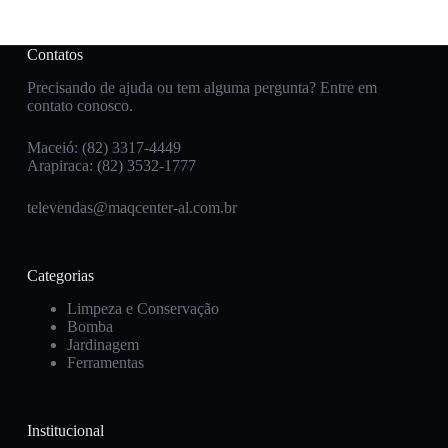
Contatos
Precisando de ajuda ou tem alguma pergunta? Entre em
contato conosco.
Maceió: (82) 3317-4449
Arapiraca: (82) 3532-1777
televendas@maqcenter-al.com.br
Categorias
Limpeza e Conservação
Bomba
Jardinagem
Ferramentas
Institucional