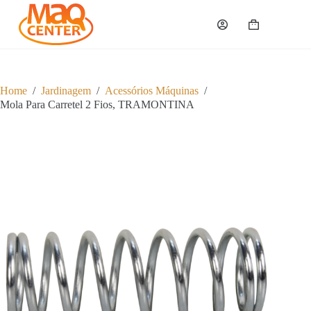
P
u
Carrinho
l
a
r
p
a
Home
/
Jardinagem
/
Acessórios Máquinas
/
r
Mola Para Carretel 2 Fios, TRAMONTINA
a
o
c
o
n
t
e
ú
d
o