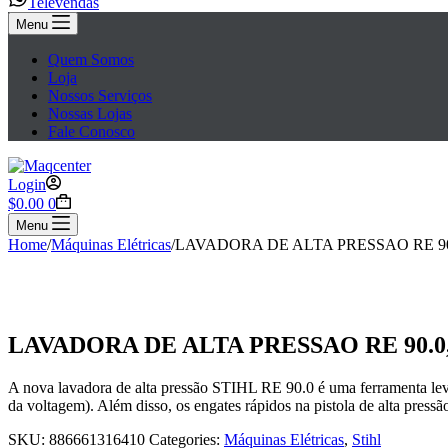
Televendas
Menu
Quem Somos
Loja
Nossos Serviços
Nossas Lojas
Fale Conosco
Login
Carrinho
$
0.00
0
Menu
Home
/
Máquinas Elétricas
/
LAVADORA DE ALTA PRESSAO RE 90.0, 
LAVADORA DE ALTA PRESSAO RE 90.0, 2
A nova lavadora de alta pressão STIHL RE 90.0 é uma ferramenta lev
da voltagem). Além disso, os engates rápidos na pistola de alta press
SKU:
886661316410
Categories:
Máquinas Elétricas
,
Stihl