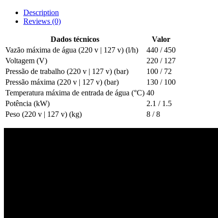
Description
Reviews (0)
Dados técnicos
Valor
Vazão máxima de água (220 v | 127 v) (l/h)
440 / 450
Voltagem (V)
220 / 127
Pressão de trabalho (220 v | 127 v) (bar)
100 / 72
Pressão máxima (220 v | 127 v) (bar)
130 / 100
Temperatura máxima de entrada de água (°C)
40
Potência (kW)
2.1 / 1.5
Peso (220 v | 127 v) (kg)
8 / 8