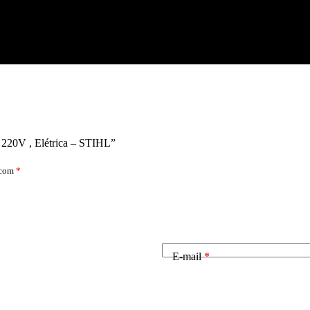
20V , Elétrica – STIHL”
 com
*
E-mail
*