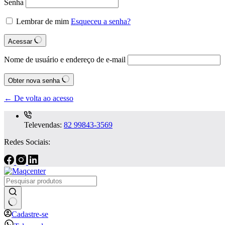
Senha
Lembrar de mim
Esqueceu a senha?
Acessar
Nome de usuário e endereço de e-mail
Obter nova senha
← De volta ao acesso
Televendas:
82 99843-3569
Redes Sociais:
Sem
Cadastre-se
resultados