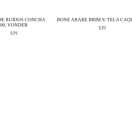
DE RUIDOS CONCHA
BONE ARABE BRIM S/ TELA CAQ
00, VONDER
EPI
EPI
s
Institucional