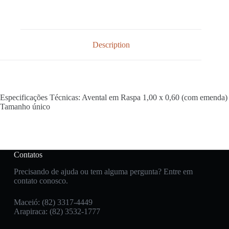
Description
Especificações Técnicas: Avental em Raspa 1,00 x 0,60 (com emenda)
Tamanho único
Contatos
Precisando de ajuda ou tem alguma pergunta? Entre em
contato conosco.
Maceió: (82) 3317-4449
Arapiraca: (82) 3532-1777