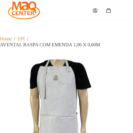
P
u
Carrinho
l
a
r
p
a
Home
/
EPI
/
r
AVENTAL RASPA COM EMENDA 1,00 X 0,60M
a
o
c
o
n
t
e
ú
d
o