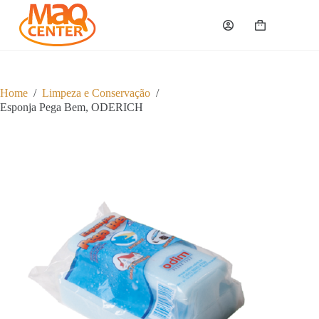
P
u
Carrinho
l
a
r
p
a
Home
/
Limpeza e Conservação
/
r
Esponja Pega Bem, ODERICH
a
o
c
o
n
t
e
ú
d
o