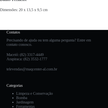
Dimensões: 20 x 13,5 x 9,5 cm
Contatos
Precisando de ajuda ou tem alguma pergunta? Entre em
contato conosco.
Maceió: (82) 3317-4449
Arapiraca: (82) 3532-1777
televendas@maqcenter-al.com.br
Categorias
Limpeza e Conservação
Bomba
Jardinagem
Ferramentas