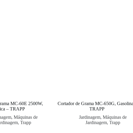
 Grama MC-60E 2500W,
Cortador de Grama MC-650G, Gasolina
rica – TRAPP
TRAPP
inagem
,
Máquinas de
Jardinagem
,
Máquinas de
ardinagem
,
Trapp
Jardinagem
,
Trapp