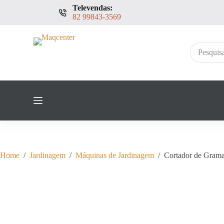
Televendas:
P
82 99843-3569
u
l
a
r
Sem
p
resultados
a
r
a
o
c
o
n
t
e
ú
d
Home
/
Jardinagem
/
Máquinas de Jardinagem
/
Cortador de Gram
o