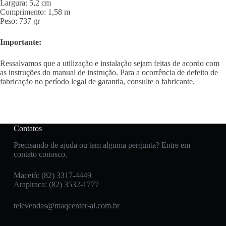
Largura: 5,2 cm
Comprimento: 1,58 m
Peso: 737 gr
Importante:
Ressalvamos que a utilização e instalação sejam feitas de acordo com
as instruções do manual de instrução. Para a ocorrência de defeito de
fabricação no período legal de garantia, consulte o fabricante.
Contatos
Precisando de ajuda ou tem alguma pergunta? Entre em
contato conosco.
Maceió: (82) 3317-4449
Arapiraca: (82) 3532-1777
televendas@maqcenter-al.com.br