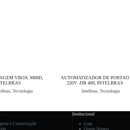
AGEM VBOX 3000D,
AUTOMATIZADOR DE PORTAO
NTELBRAS
220V -DR 400, INTELBRAS
elbras
,
Tecnologia
Intelbras
,
Tecnologia
s
Institucional
peza e Conservação
Loja
mba
Quem Somos