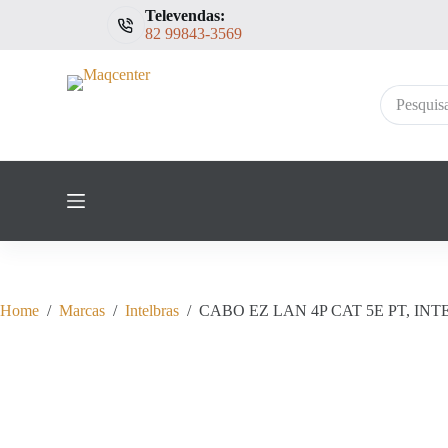
Televendas:
P
82 99843-3569
u
l
a
r
Sem
p
resultados
a
r
a
o
c
o
n
t
e
ú
d
Home
/
Marcas
/
Intelbras
/
CABO EZ LAN 4P CAT 5E PT, IN
o