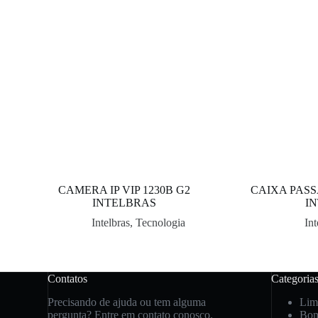
CAMERA IP VIP 1230B G2
CAIXA PASS
INTELBRAS
I
Intelbras
,
Tecnologia
Int
Contatos
Categoria
Precisando de ajuda ou tem alguma
Lim
pergunta? Entre em contato conosco.
Bo