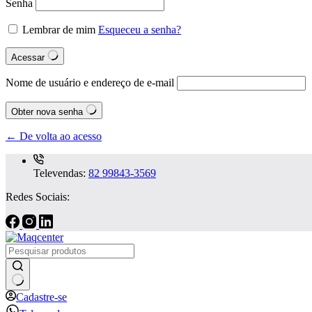
Senha
Lembrar de mim
Esqueceu a senha?
Acessar
Nome de usuário e endereço de e-mail
Obter nova senha
← De volta ao acesso
Televendas:
82 99843-3569
Redes Sociais:
Sem
Cadastre-se
resultados