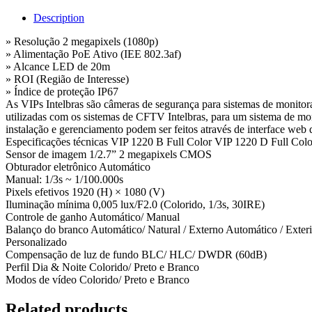
Description
» Resolução 2 megapixels (1080p)
» Alimentação PoE Ativo (IEE 802.3af)
» Alcance LED de 20m
» ROI (Região de Interesse)
» Índice de proteção IP67
As VIPs Intelbras são câmeras de segurança para sistemas de monitor
utilizadas com os sistemas de CFTV Intelbras, para um sistema de mon
instalação e gerenciamento podem ser feitos através de interface web d
Especificações técnicas VIP 1220 B Full Color VIP 1220 D Full Colo
Sensor de imagem 1/2.7” 2 megapixels CMOS
Obturador eletrônico Automático
Manual: 1/3s ~ 1/100.000s
Pixels efetivos 1920 (H) × 1080 (V)
Iluminação mínima 0,005 lux/F2.0 (Colorido, 1/3s, 30IRE)
Controle de ganho Automático/ Manual
Balanço do branco Automático/ Natural / Externo Automático / Exteri
Personalizado
Compensação de luz de fundo BLC/ HLC/ DWDR (60dB)
Perfil Dia & Noite Colorido/ Preto e Branco
Modos de vídeo Colorido/ Preto e Branco
Related products