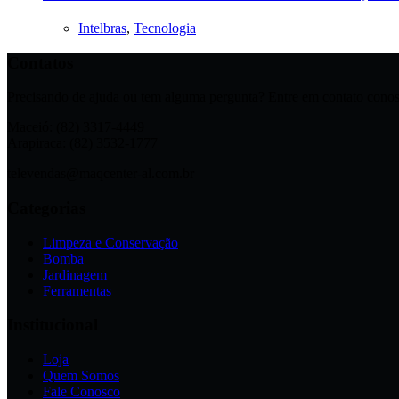
Intelbras
,
Tecnologia
Contatos
Precisando de ajuda ou tem alguma pergunta? Entre em contato conos
Maceió: (82) 3317-4449
Arapiraca: (82) 3532-1777
televendas@maqcenter-al.com.br
Categorias
Limpeza e Conservação
Bomba
Jardinagem
Ferramentas
Institucional
Loja
Quem Somos
Fale Conosco