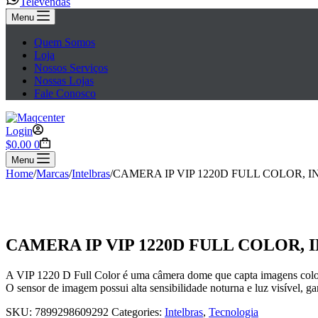
Televendas
Menu
Quem Somos
Loja
Nossos Serviços
Nossas Lojas
Fale Conosco
Login
Carrinho
$
0.00
0
Menu
Home
/
Marcas
/
Intelbras
/
CAMERA IP VIP 1220D FULL COLOR, 
CAMERA IP VIP 1220D FULL COLOR,
A VIP 1220 D Full Color é uma câmera dome que capta imagens colo
O sensor de imagem possui alta sensibilidade noturna e luz visível, 
SKU:
7899298609292
Categories:
Intelbras
,
Tecnologia