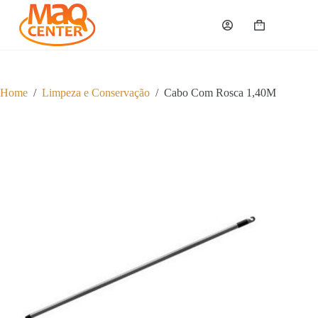
P
u
Carrinho
l
a
r
p
a
Home
/
Limpeza e Conservação
/
Cabo Com Rosca 1,40M
r
a
o
c
o
n
t
e
ú
d
o