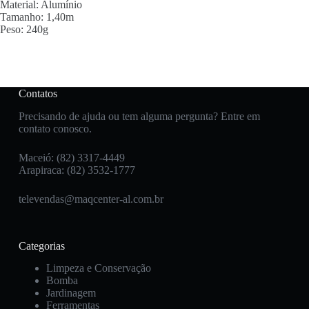
Material: Alumínio
Tamanho: 1,40m
Peso: 240g
Contatos
Precisando de ajuda ou tem alguma pergunta? Entre em
contato conosco.
Maceió: (82) 3317-4449
Arapiraca: (82) 3532-1777
televendas@maqcenter-al.com.br
Categorias
Limpeza e Conservação
Bomba
Jardinagem
Ferramentas