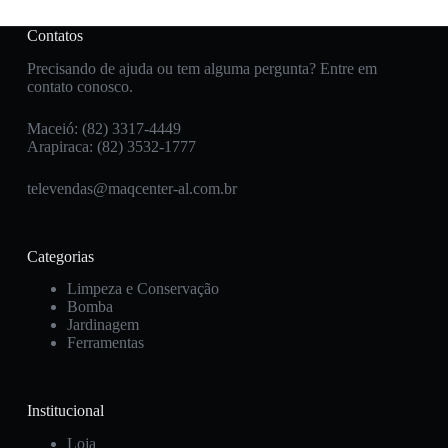
Contatos
Precisando de ajuda ou tem alguma pergunta? Entre em
contato conosco.
Maceió: (82) 3317-4449
Arapiraca: (82) 3532-1777
televendas@maqcenter-al.com.br
Categorias
Limpeza e Conservação
Bomba
Jardinagem
Ferramentas
Institucional
Loja