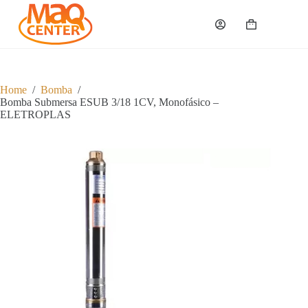
P
u
Carrinho
l
a
r
p
a
Home
/
Bomba
/
r
Bomba Submersa ESUB 3/18 1CV, Monofásico –
a
ELETROPLAS
o
c
o
n
t
e
ú
d
o