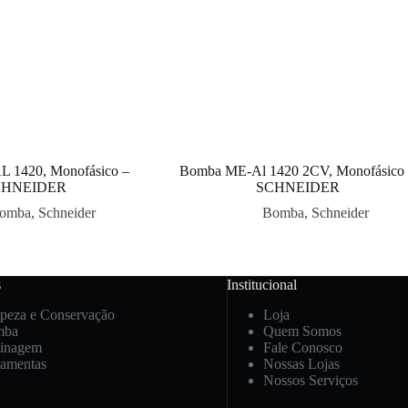
 1420, Monofásico –
Bomba ME-Al 1420 2CV, Monofásico
CHNEIDER
SCHNEIDER
omba
,
Schneider
Bomba
,
Schneider
s
Institucional
peza e Conservação
Loja
mba
Quem Somos
dinagem
Fale Conosco
ramentas
Nossas Lojas
Nossos Serviços