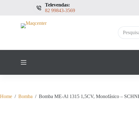
Televendas:
P
82 99843-3569
u
l
a
r
Sem
p
resultados
a
r
a
o
c
o
n
t
e
ú
d
Home
/
Bomba
/
Bomba ME-Al 1315 1,5CV, Monofásico – SCH
o