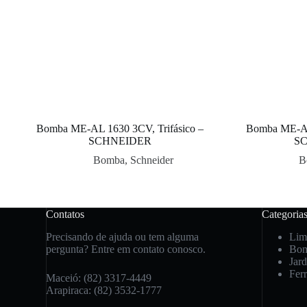
Bomba ME-AL 1630 3CV, Trifásico –
Bomba ME-AL
SCHNEIDER
S
Bomba
,
Schneider
B
Contatos
Categoria
Precisando de ajuda ou tem alguma
Lim
pergunta? Entre em contato conosco.
Bo
Jar
Fer
Maceió: (82) 3317-4449
Arapiraca: (82) 3532-1777