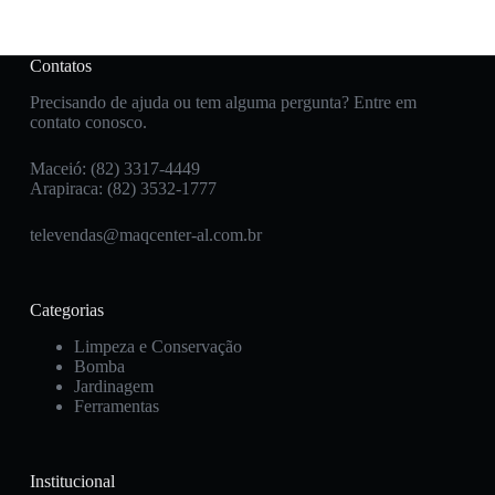
Contatos
Precisando de ajuda ou tem alguma pergunta? Entre em
contato conosco.
Maceió: (82) 3317-4449
Arapiraca: (82) 3532-1777
televendas@maqcenter-al.com.br
Categorias
Limpeza e Conservação
Bomba
Jardinagem
Ferramentas
Institucional