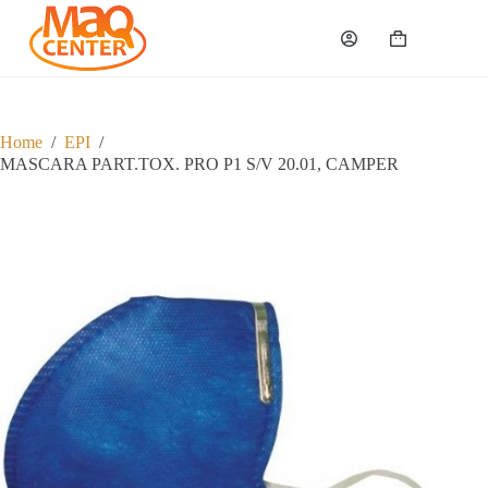
P
u
Carrinho
l
a
r
p
a
Home
/
EPI
/
r
MASCARA PART.TOX. PRO P1 S/V 20.01, CAMPER
a
o
c
o
n
t
e
ú
d
o