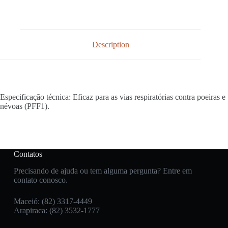
Description
Especificação técnica: Eficaz para as vias respiratórias contra poeiras e
névoas (PFF1).
Contatos
Precisando de ajuda ou tem alguma pergunta? Entre em
contato conosco.
Maceió: (82) 3317-4449
Arapiraca: (82) 3532-1777