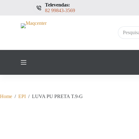
Televendas:
P
82 99843-3569
u
l
a
r
Sem
p
resultados
a
r
a
o
c
o
n
t
e
ú
d
Home
/
EPI
/
LUVA PU PRETA T.9-G
o