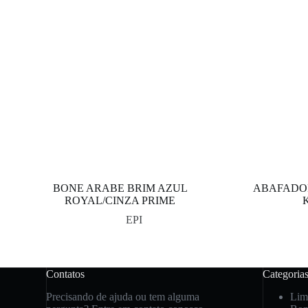
BONE ARABE BRIM AZUL
ABAFADOR
ROYAL/CINZA PRIME
EPI
Contatos
Categoria
Precisando de ajuda ou tem alguma
Lim