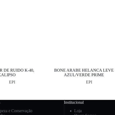
 DE RUIDO K-40,
BONE ARABE HELANCA LEVE
KALIPSO
AZUL/VERDE PRIME
EPI
EPI
s
Institucional
peza e Conservação
Loja