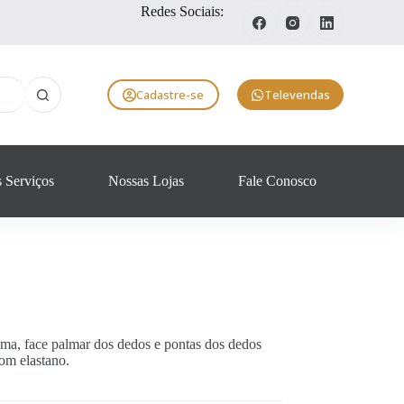
Redes Sociais:
Cadastre-se
Televendas
 Serviços
Nossas Lojas
Fale Conosco
lma, face palmar dos dedos e pontas dos dedos
om elastano.