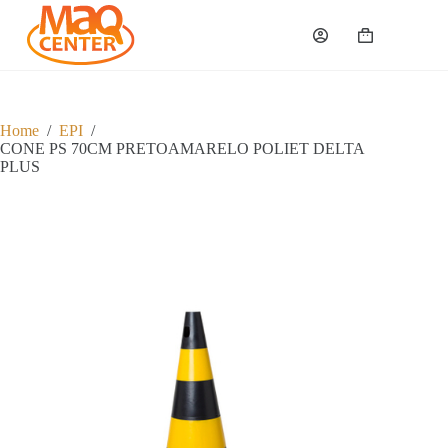
P
u
Carrinho
l
a
r
p
a
Home
/
EPI
/
r
CONE PS 70CM PRETOAMARELO POLIET DELTA
a
PLUS
o
c
o
n
t
e
ú
d
o