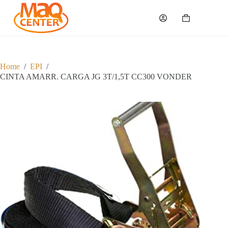
P
u
Carrinho
l
a
r
p
a
Home
/
EPI
/
r
CINTA AMARR. CARGA JG 3T/1,5T CC300 VONDER
a
o
c
o
n
t
e
ú
d
o