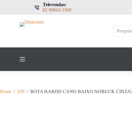
Televendas:
P
82 99843-3569
u
l
a
r
Sem
p
resultados
a
r
a
o
c
o
n
t
e
ú
d
Home
/
EPI
/
BOTA HARDD CANO BAIXO NOBUCK CINZ/
o